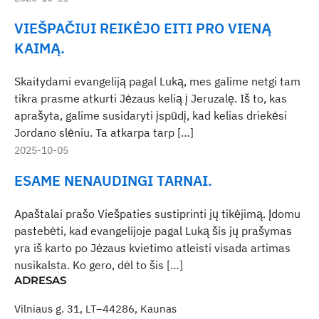
VIEŠPAČIUI REIKĖJO EITI PRO VIENĄ
KAIMĄ.
Skaitydami evangeliją pagal Luką, mes galime netgi tam
tikra prasme atkurti Jėzaus kelią į Jeruzalę. Iš to, kas
aprašyta, galime susidaryti įspūdį, kad kelias driekėsi
Jordano slėniu. Ta atkarpa tarp […]
2025-10-05
ESAME NENAUDINGI TARNAI.
Apaštalai prašo Viešpaties sustiprinti jų tikėjimą. Įdomu
pastebėti, kad evangelijoje pagal Luką šis jų prašymas
yra iš karto po Jėzaus kvietimo atleisti visada artimas
nusikalsta. Ko gero, dėl to šis […]
ADRESAS
Vilniaus g. 31, LT–44286, Kaunas