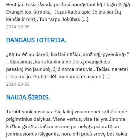
Bent jau tokia išvada peršasi apmąstant ką tik girdėtąją
Evangelijos ištrauką. Jėzus kalba apie Jo laukiančią
kančią ir mirtį. Tuo tarpu Jokūbas […]
2024-10-09
DANGAUS LOTERIJA.
„Ką turėčiau daryti, kad laimėčiau amžinąjį gyvenimą?“
– klausimas, kuris kankina ne tik tą evangelijos
pasakojimo jaunuolį. Jį žinome mes visi. Tačiau neretai
ir bijome jo. Galbūt dėl menamo atsakymo […]
2024-10-05
NAUJA ŠIRDIS.
Turbūt sunkiausia yra šių laikų visuomenei kalbėti apie
prigimtinius dalykus. Viena vertus, visa tai yra žinoma,
kažkur girdėta.Tačiau esame pernelyg apsipratę su
įvairiausiomis išlygomis, noru eiti prieš srovę bet kokia