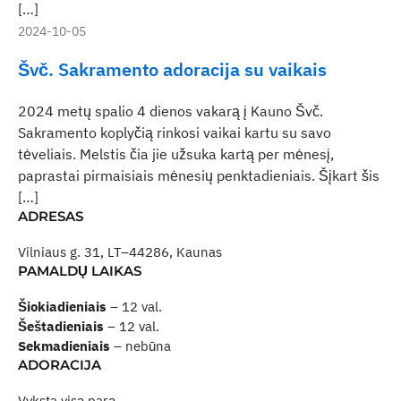
[…]
2024-10-05
Švč. Sakramento adoracija su vaikais
2024 metų spalio 4 dienos vakarą į Kauno Švč.
Sakramento koplyčią rinkosi vaikai kartu su savo
tėveliais. Melstis čia jie užsuka kartą per mėnesį,
paprastai pirmaisiais mėnesių penktadieniais. Šįkart šis
[…]
ADRESAS
Vilniaus g. 31, LT–44286, Kaunas
PAMALDŲ LAIKAS
Šiokiadieniais
– 12 val.
Šeštadieniais
– 12 val.
Sekmadieniais
– nebūna
ADORACIJA
Vyksta visą parą